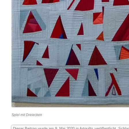
Spiel mit Dreiecken
Dieser Beitrag wurde am
9. Mai 2020
in
Artquilts
veröffentlicht. Schla