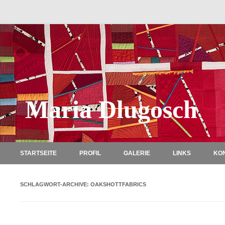
Maria Dlugosch
STARTSEITE
PROFIL
GALERIE
LINKS
KO
SCHLAGWORT-ARCHIVE:
OAKSHOTTFABRICS