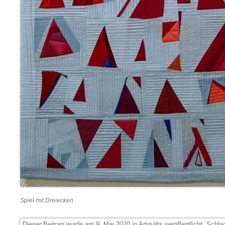
Spiel mit Dreiecken
Dieser Beitrag wurde am
9. Mai 2020
in
Artquilts
veröffentlicht. Schla