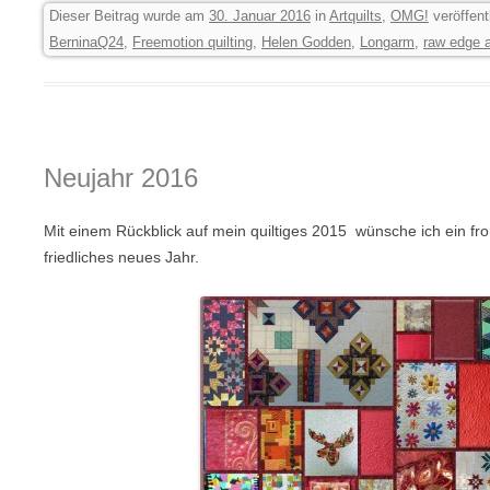
Dieser Beitrag wurde am
30. Januar 2016
in
Artquilts
,
OMG!
veröffent
BerninaQ24
,
Freemotion quilting
,
Helen Godden
,
Longarm
,
raw edge 
Neujahr 2016
Mit einem Rückblick auf mein quiltiges 2015 wünsche ich ein f
friedliches neues Jahr.