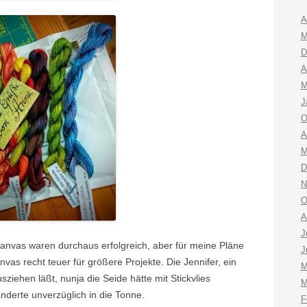
A
M
D
A
M
J
O
A
M
D
N
O
A
J
nvas waren durchaus erfolgreich, aber für meine Pläne
J
as recht teuer für größere Projekte. Die Jennifer, ein
M
iehen läßt, nunja die Seide hätte mit Stickvlies
M
nderte unverzüglich in die Tonne.
F