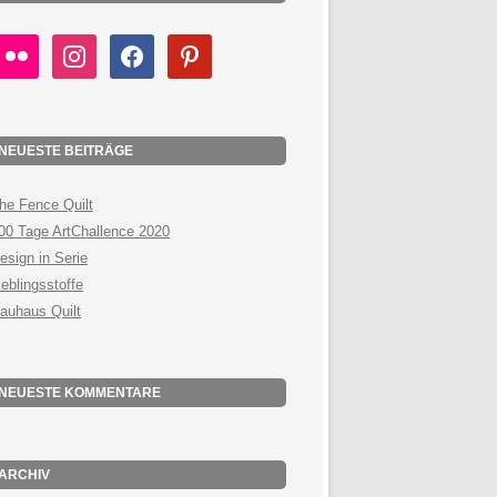
lickr
instagram
facebook
pinterest
NEUESTE BEITRÄGE
he Fence Quilt
00 Tage ArtChallence 2020
esign in Serie
ieblingsstoffe
auhaus Quilt
NEUESTE KOMMENTARE
ARCHIV