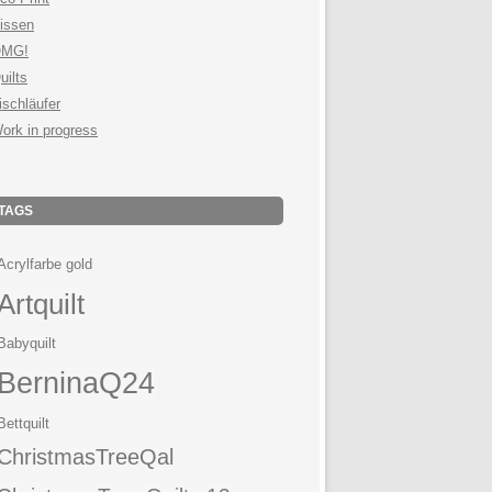
issen
MG!
uilts
ischläufer
ork in progress
TAGS
Acrylfarbe gold
Artquilt
Babyquilt
BerninaQ24
Bettquilt
ChristmasTreeQal