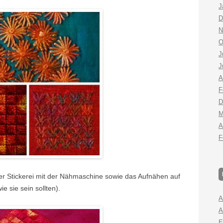
J
D
N
O
J
J
A
F
D
M
A
F
er Stickerei mit der Nähmaschine sowie das Aufnähen auf
e sie sein sollten).
A
A
E