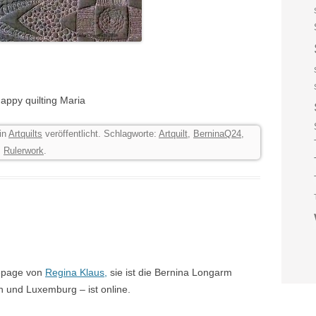
appy quilting Maria
in
Artquilts
veröffentlicht. Schlagworte:
Artquilt
,
BerninaQ24
,
,
Rulerwork
.
mepage von
Regina Klaus,
sie ist die Bernina Longarm
h und Luxemburg – ist online.