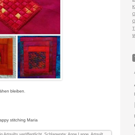
K
O
Q
T
W
ähen bleiben.
appy stitching Maria
in
Artquilts
veröffentlicht. Schlagworte:
Anne Lange
,
Artquilt
,