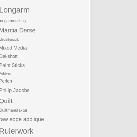
Longarm
longarmquilting
Marcia Derse
Medaillonquilt
Mixed Media
Oakshott
Paint Sticks
Pebbles
Perlen
Philip Jacobs
Quilt
Quiltmanufaktur
raw edge applique
Rulerwork