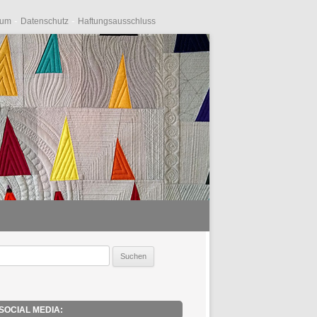
-
-
sum
Datenschutz
Haftungsausschluss
uche
ach:
SOCIAL MEDIA: