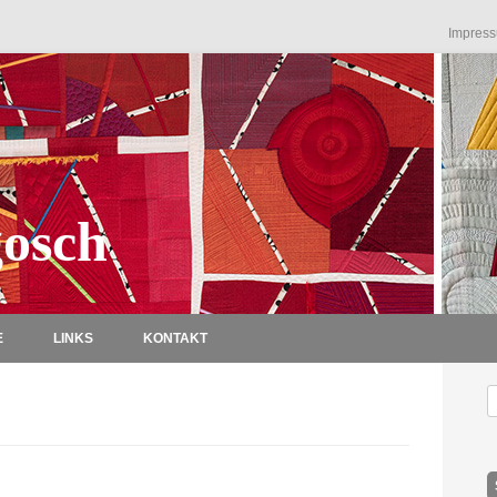
Impres
osch
Zum Inhalt springen
E
LINKS
KONTAKT
S
n