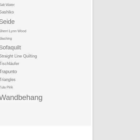
Salt Water
Sashiko
Seide
Sherri Lynn Wood
Slashing
Sofaquilt
Straight Line Quilting
Tischläufer
Trapunto
Triangles
Tula Pink
Wandbehang