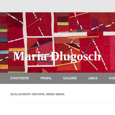
Maria Dlugosch
STARTSEITE
PROFIL
GALERIE
LINKS
KO
SCHLAGWORT-ARCHIVE:
MIXED MEDIA