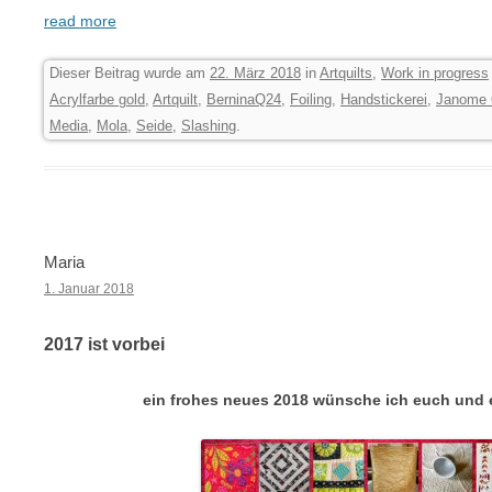
read more
Dieser Beitrag wurde am
22. März 2018
in
Artquilts
,
Work in progress
Acrylfarbe gold
,
Artquilt
,
BerninaQ24
,
Foiling
,
Handstickerei
,
Janome 
Media
,
Mola
,
Seide
,
Slashing
.
Maria
1. Januar 2018
2017 ist vorbei
ein frohes neues 2018 wünsche ich euch und 