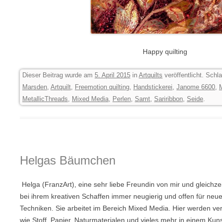
Happy quilting
Dieser Beitrag wurde am
5. April 2015
in
Artquilts
veröffentlicht. Schl
Marsden
,
Artquilt
,
Freemotion quilting
,
Handstickerei
,
Janome 6600
,
MetallicThreads
,
Mixed Media
,
Perlen
,
Samt
,
Sariribbon
,
Seide
.
Helgas Bäumchen
Helga (FranzArt), eine sehr liebe Freundin von mir und gleichzeit
bei ihrem kreativen Schaffen immer neugierig und offen für neue 
Techniken. Sie arbeitet im Bereich Mixed Media. Hier werden ver
wie Stoff, Papier, Naturmaterialen und vieles mehr in einem K