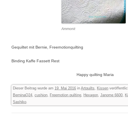
Ammonit
Gequiltet mit Bernie, Freemotionquilting
Binding Kaffe Fassett Rest
Happy quilting Maria
Dieser Beitrag wurde am
19. Mai 2016
in
Artquilts
,
Kissen
veröffentli
BerninaQ24
,
cushion
,
Freemotion quilting
,
Hexagon
,
Janome 6600
,
K
Sashiko
.