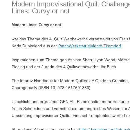
Modern Improvisational Quilt Challen
Lines: Curvy or not
Modern Lines: Curvy or not
war das Thema des 4. Quilt Wettbewerbs veranstaltet von Frau
Karin Dunkelgod aus der
PatchWerkstatt Malente-Timmdorf
.
Inspirationen zum Thema gab es vom Sherri Lynn Wood, Meister
Piecing und der Jurorin des 4.Quiltwettbewerbs. Ihr Buch
The Improv Handbook for Modern Quilters: A Guide to Creating, Q
Courageously (ISBN-13: 978-1617691386)
ist schlicht und ergreifend GENIAL. Es beinhaltet mehrere kurz
freien Schneidens und vermittelt ein umfangreiches Wissen zur 
Umsetzung improvisierter Quilts. Eine sehr empfehlenswerte Lek
Sherri Lynn Wood ist auch noch hier
http://daintytime.net/tutorial