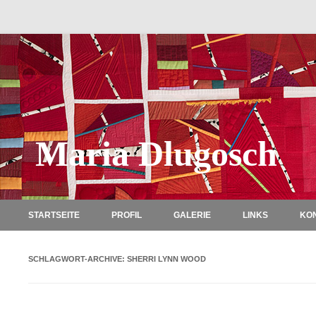
Maria Dlugosch
STARTSEITE
PROFIL
GALERIE
LINKS
KO
SCHLAGWORT-ARCHIVE:
SHERRI LYNN WOOD