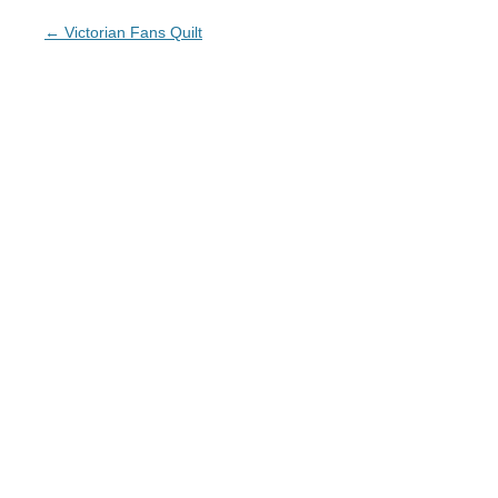
Beitrags-Navigation
←
Victorian Fans Quilt