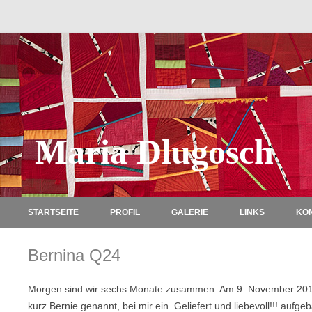
Maria Dlugosch
STARTSEITE
PROFIL
GALERIE
LINKS
KO
Bernina Q24
Morgen sind wir sechs Monate zusammen. Am 9. November 201
kurz Bernie genannt, bei mir ein. Geliefert und liebevoll!!! aufg