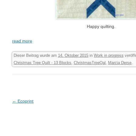
Happy quilting.
read more
Dieser Beitrag wurde am
14. Oktober 2015
in
Work in progress
veröffe
Christmas Tree Quilt - 13 Blocks
,
ChristmasTreeQal
,
Marcia Derse
.
Beitrags-Navigation
←
Ecoprint