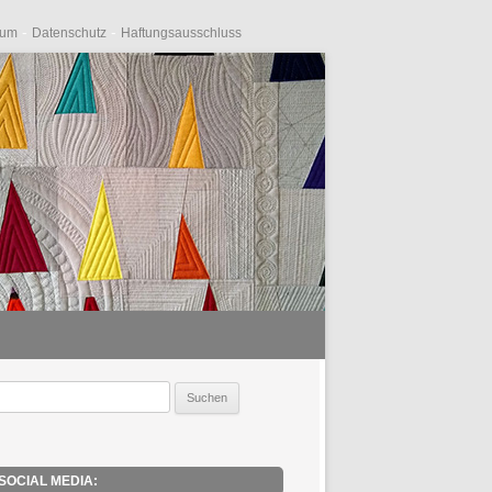
-
-
sum
Datenschutz
Haftungsausschluss
uche
ach:
SOCIAL MEDIA: