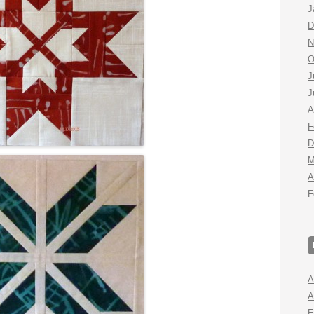
J
D
N
O
J
J
A
F
D
M
A
F
A
A
E