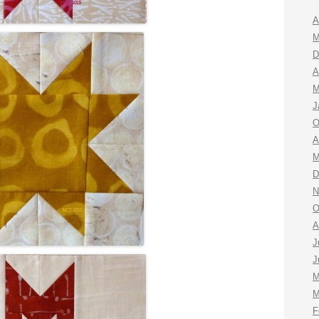
A
M
D
A
M
J
O
A
M
D
N
O
A
J
J
M
M
F