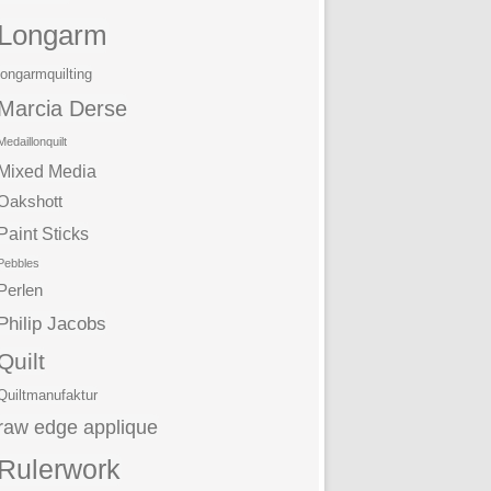
Longarm
longarmquilting
Marcia Derse
Medaillonquilt
Mixed Media
Oakshott
Paint Sticks
Pebbles
Perlen
Philip Jacobs
Quilt
Quiltmanufaktur
raw edge applique
Rulerwork