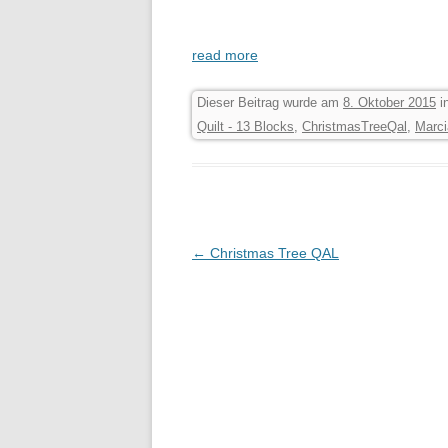
read more
Dieser Beitrag wurde am
8. Oktober 2015
i
Quilt - 13 Blocks
,
ChristmasTreeQal
,
Marci
Beitrags-Navigation
←
Christmas Tree QAL