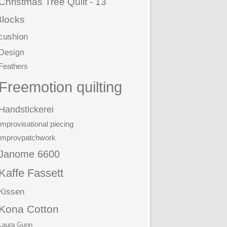
Christmas Tree Quilt - 13
Blocks
cushion
Design
Feathers
Freemotion quilting
Handstickerei
improvisational piecing
improvpatchwork
Janome 6600
Kaffe Fassett
Kissen
Kona Cotton
Laura Gunn