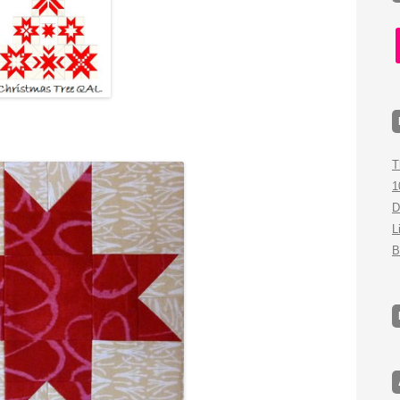
f
T
1
D
L
B