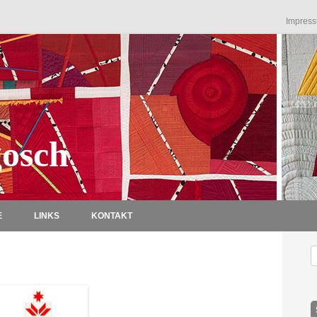
Impres
osch
Zum Inhalt springen
E
LINKS
KONTAKT
S
n