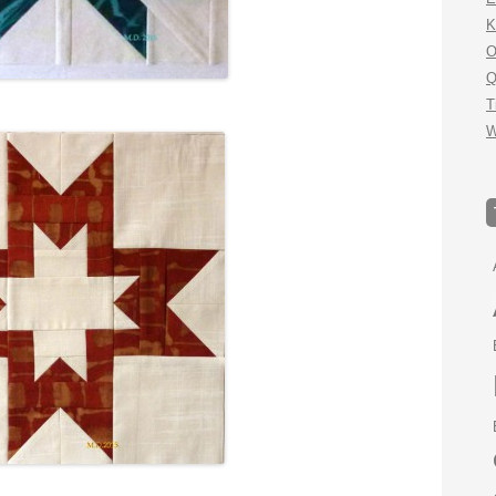
K
O
Q
T
W