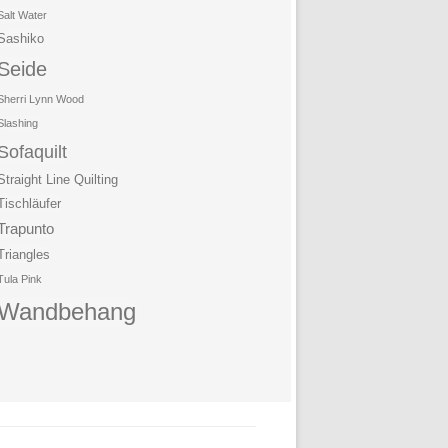
Salt Water
Sashiko
Seide
Sherri Lynn Wood
Slashing
Sofaquilt
Straight Line Quilting
Tischläufer
Trapunto
Triangles
Tula Pink
Wandbehang