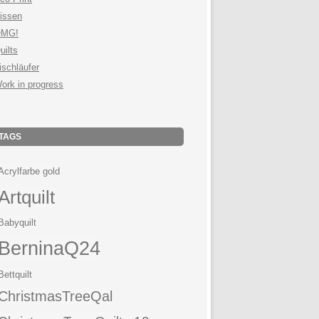
issen
MG!
uilts
ischläufer
ork in progress
TAGS
Acrylfarbe gold
Artquilt
Babyquilt
BerninaQ24
Bettquilt
ChristmasTreeQal