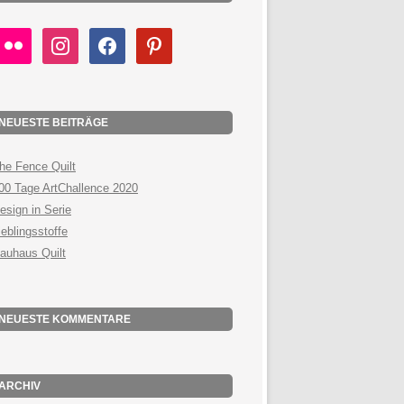
lickr
instagram
facebook
pinterest
NEUESTE BEITRÄGE
he Fence Quilt
00 Tage ArtChallence 2020
esign in Serie
ieblingsstoffe
auhaus Quilt
NEUESTE KOMMENTARE
ARCHIV