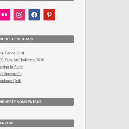
lickr
instagram
facebook
pinterest
NEUESTE BEITRÄGE
he Fence Quilt
00 Tage ArtChallence 2020
esign in Serie
ieblingsstoffe
auhaus Quilt
NEUESTE KOMMENTARE
ARCHIV