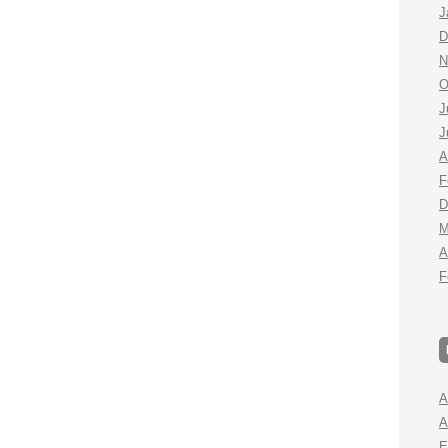
J
D
N
O
J
J
A
F
D
M
A
F
A
A
E