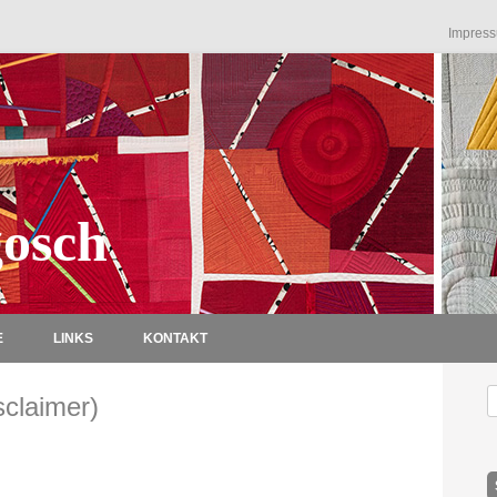
Impres
osch
Zum Inhalt springen
E
LINKS
KONTAKT
S
claimer)
n