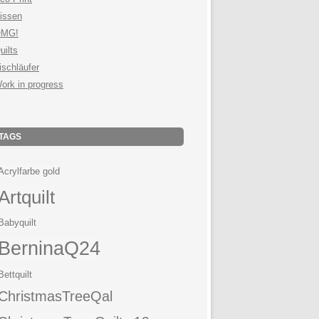
issen
MG!
uilts
ischläufer
ork in progress
TAGS
Acrylfarbe gold
Artquilt
Babyquilt
BerninaQ24
Bettquilt
ChristmasTreeQal