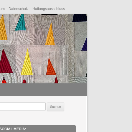
-
-
sum
Datenschutz
Haftungsausschluss
uche
ach:
SOCIAL MEDIA: