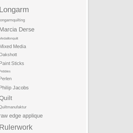
Longarm
longarmquilting
Marcia Derse
Medaillonquilt
Mixed Media
Oakshott
Paint Sticks
Pebbles
Perlen
Philip Jacobs
Quilt
Quiltmanufaktur
raw edge applique
Rulerwork