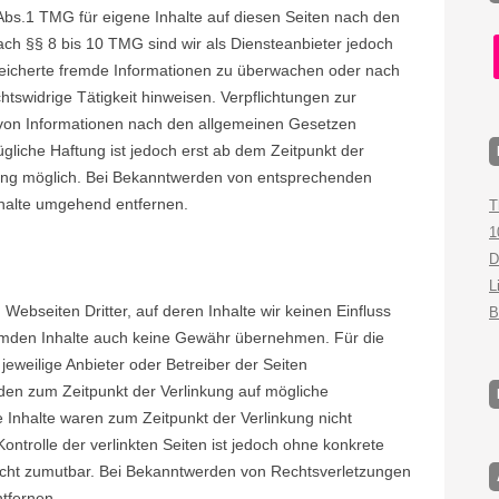
Abs.1 TMG für eigene Inhalte auf diesen Seiten nach den
ch §§ 8 bis 10 TMG sind wir als Diensteanbieter jedoch
f
espeicherte fremde Informationen zu überwachen oder nach
tswidrige Tätigkeit hinweisen. Verpflichtungen zur
von Informationen nach den allgemeinen Gesetzen
ügliche Haftung ist jedoch erst ab dem Zeitpunkt der
zung möglich. Bei Bekanntwerden von entsprechenden
nhalte umgehend entfernen.
T
1
D
L
Webseiten Dritter, auf deren Inhalte wir keinen Einfluss
B
remden Inhalte auch keine Gewähr übernehmen. Für die
r jeweilige Anbieter oder Betreiber der Seiten
urden zum Zeitpunkt der Verlinkung auf mögliche
 Inhalte waren zum Zeitpunkt der Verlinkung nicht
ontrolle der verlinkten Seiten ist jedoch ohne konkrete
icht zumutbar. Bei Bekanntwerden von Rechtsverletzungen
tfernen.