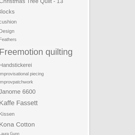
Christmas Tree Quilt - 13
Blocks
cushion
Design
Feathers
Freemotion quilting
Handstickerei
improvisational piecing
improvpatchwork
Janome 6600
Kaffe Fassett
Kissen
Kona Cotton
Laura Gunn