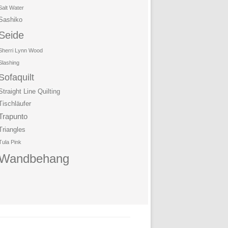
Salt Water
Sashiko
Seide
Sherri Lynn Wood
Slashing
Sofaquilt
Straight Line Quilting
Tischläufer
Trapunto
Triangles
Tula Pink
Wandbehang