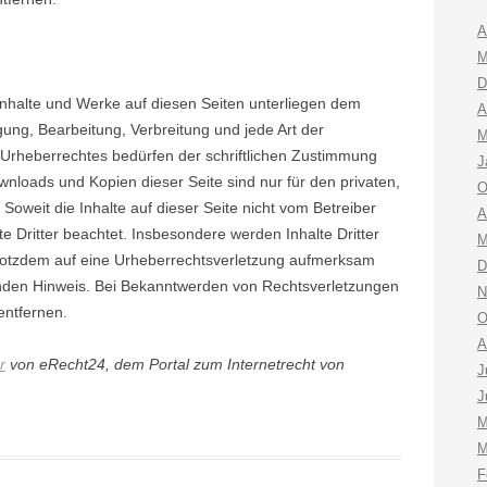
A
M
D
 Inhalte und Werke auf diesen Seiten unterliegen dem
A
gung, Bearbeitung, Verbreitung und jede Art der
M
Urheberrechtes bedürfen der schriftlichen Zustimmung
J
ownloads und Kopien dieser Seite sind nur für den privaten,
O
Soweit die Inhalte auf dieser Seite nicht vom Betreiber
A
e Dritter beachtet. Insbesondere werden Inhalte Dritter
M
 trotzdem auf eine Urheberrechtsverletzung aufmerksam
D
enden Hinweis. Bei Bekanntwerden von Rechtsverletzungen
N
entfernen.
O
A
r
von eRecht24, dem Portal zum Internetrecht von
J
J
M
M
F