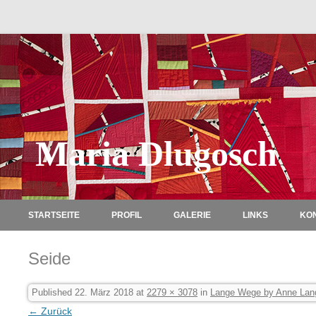
Maria Dlugosch
STARTSEITE
PROFIL
GALERIE
LINKS
KO
Seide
Published
22. März 2018
at
2279 × 3078
in
Lange Wege by Anne Lan
← Zurück