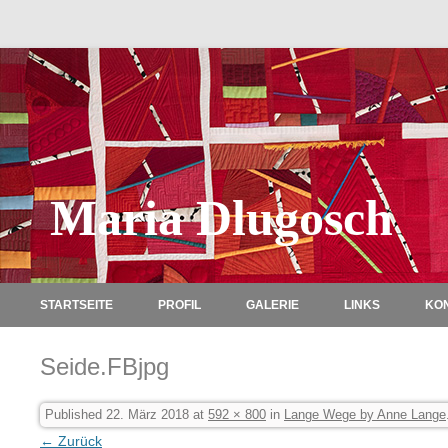
Maria Dlugosch
STARTSEITE
PROFIL
GALERIE
LINKS
KO
Seide.FBjpg
Published
22. März 2018
at
592 × 800
in
Lange Wege by Anne Lange
← Zurück