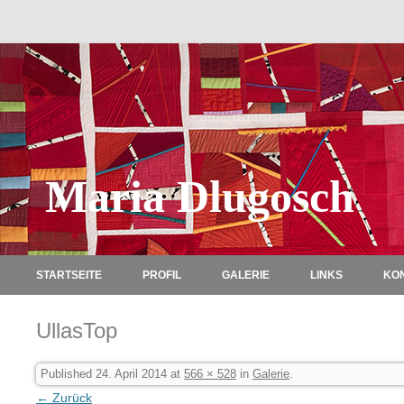
Maria Dlugosch
STARTSEITE
PROFIL
GALERIE
LINKS
KO
UllasTop
Published
24. April 2014
at
566 × 528
in
Galerie
.
← Zurück