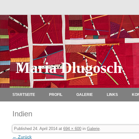
Maria Dlugosch
STARTSEITE
PROFIL
GALERIE
LINKS
KO
Indien
Published
24. April 2014
at
694 × 600
in
Galerie
.
← Zurück