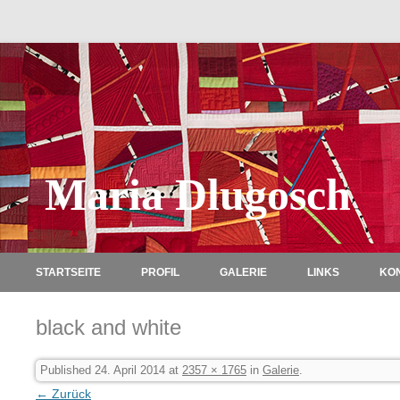
Maria Dlugosch
STARTSEITE
PROFIL
GALERIE
LINKS
KO
black and white
Published
24. April 2014
at
2357 × 1765
in
Galerie
.
← Zurück