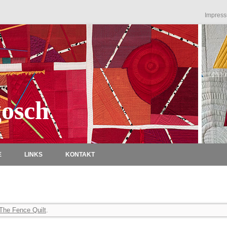
Impres
osch
Zum Inhalt springen
E
LINKS
KONTAKT
The Fence Quilt
.