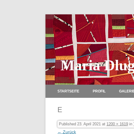
Maria Dlug
STARTSEITE
PROFIL
GALERI
E
Published
23. April 2021
at
1200 × 1619
in
← Zurück