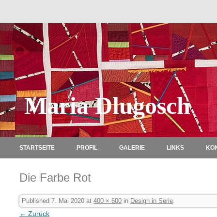
Maria Dlugosch
STARTSEITE
PROFIL
GALERIE
LINKS
KO
Die Farbe Rot
Published
7. Mai 2020
at
400 × 600
in
Design in Serie
.
← Zurück