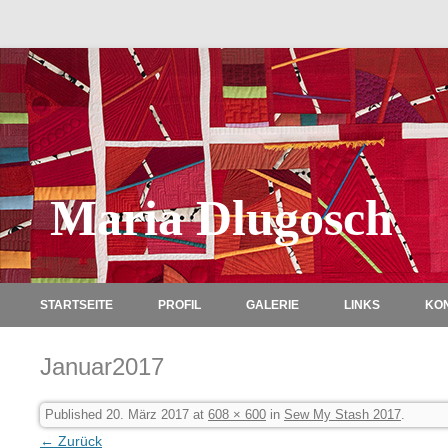
Maria Dlugosch
STARTSEITE
PROFIL
GALERIE
LINKS
KO
Januar2017
Published
20. März 2017
at
608 × 600
in
Sew My Stash 2017
.
← Zurück