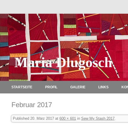
Maria Dlugosch
STARTSEITE
PROFIL
GALERIE
LINKS
KO
Februar 2017
Published
20. März 2017
at
600 × 601
in
Sew My Stash 2017
.