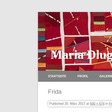
Maria Dlug
STARTSEITE
PROFIL
GALERI
Frida
Published
20. März 2017
at
600 × 674
in
Fr