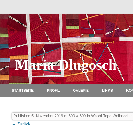
Maria Dlugosch
STARTSEITE
PROFIL
GALERIE
LINKS
KO
Published
5. November 2016
at
600 × 800
in
Washi Tape Weihnachtsq
← Zurück