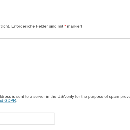
licht.
Erforderliche Felder sind mit
*
markiert
dress is sent to a server in the USA only for the purpose of spam prev
and GDPR
.