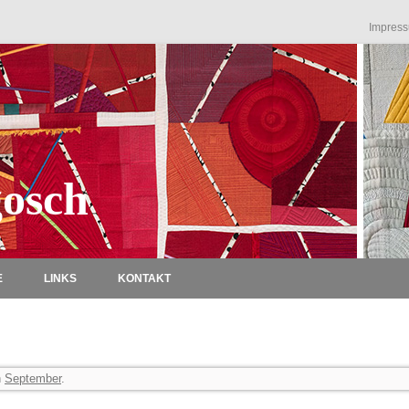
Impres
osch
Zum Inhalt springen
E
LINKS
KONTAKT
n
September
.