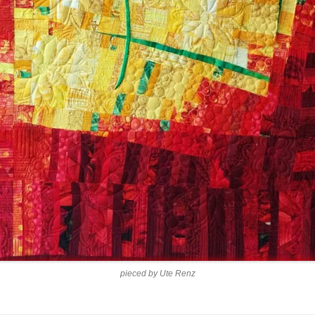
pieced by Ute Renz