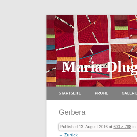
Maria Dlug
STARTSEITE
PROFIL
GALERI
Gerbera
Published
13. August 2016
at
600 × 788
in
← Zurück