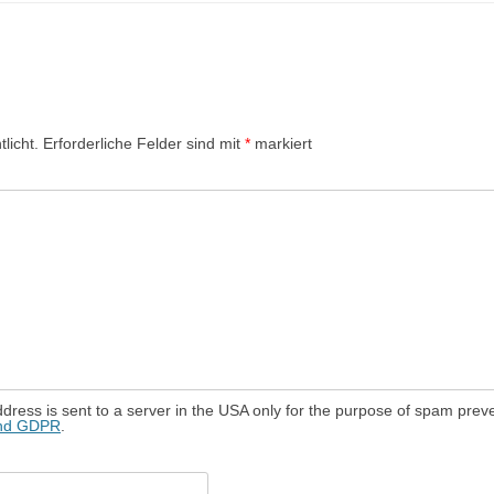
licht.
Erforderliche Felder sind mit
*
markiert
dress is sent to a server in the USA only for the purpose of spam prev
and GDPR
.