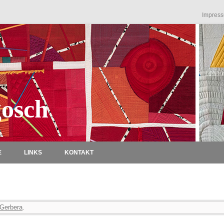
Impres
osch
Zum Inhalt springen
E
LINKS
KONTAKT
Gerbera
.