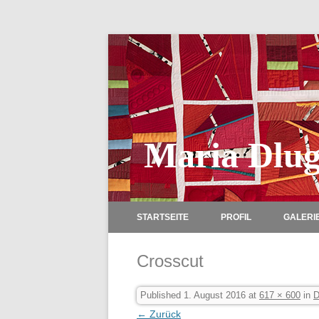
Maria Dlug
STARTSEITE
PROFIL
GALERI
Crosscut
Published
1. August 2016
at
617 × 600
in
D
← Zurück