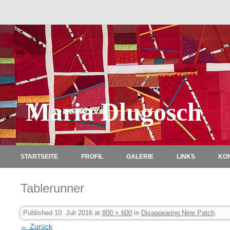
Maria Dlugosch
STARTSEITE
PROFIL
GALERIE
LINKS
KO
Tablerunner
Published
10. Juli 2016
at
800 × 600
in
Disappearing Nine Patch
.
← Zurück