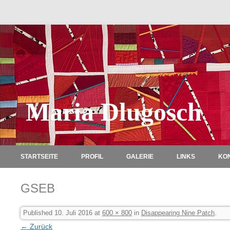
Maria Dlugosch
STARTSEITE
PROFIL
GALERIE
LINKS
KO
GSEB
Published
10. Juli 2016
at
600 × 800
in
Disappearing Nine Patch
.
← Zurück