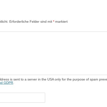
licht.
Erforderliche Felder sind mit
*
markiert
dress is sent to a server in the USA only for the purpose of spam prev
and GDPR
.