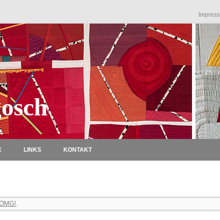
Impres
osch
Zum Inhalt springen
E
LINKS
KONTAKT
OMG!
.