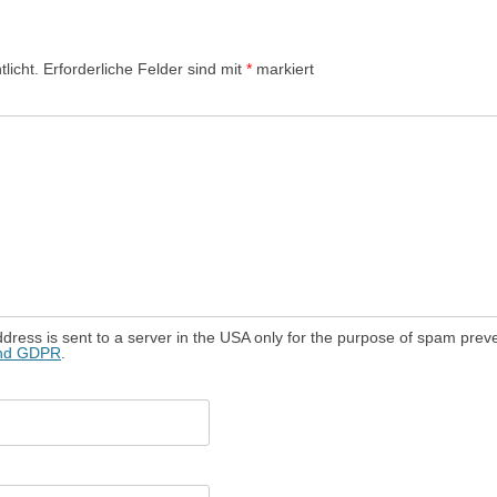
licht.
Erforderliche Felder sind mit
*
markiert
dress is sent to a server in the USA only for the purpose of spam prev
and GDPR
.