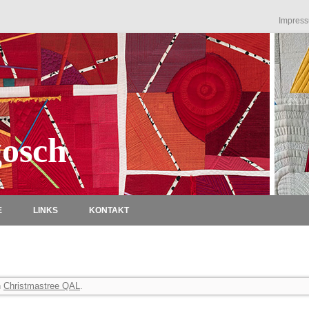
Impres
osch
Zum Inhalt springen
E
LINKS
KONTAKT
n
Christmastree QAL
.