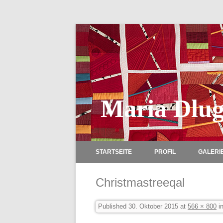
Maria Dlug
STARTSEITE
PROFIL
GALERI
Christmastreeqal
Published
30. Oktober 2015
at
566 × 800
i