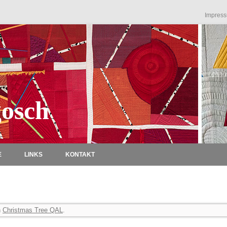
Impres
osch
Zum Inhalt springen
E
LINKS
KONTAKT
n
Christmas Tree QAL
.