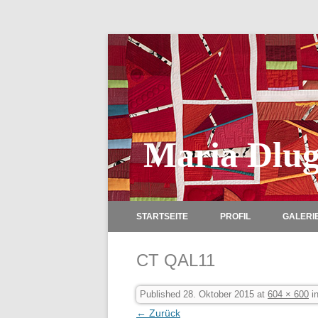
Maria Dlug
STARTSEITE
PROFIL
GALERI
CT QAL11
Published
28. Oktober 2015
at
604 × 600
i
← Zurück