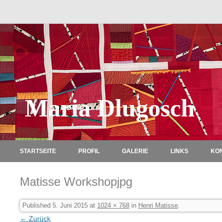
Maria Dlugosch
STARTSEITE
PROFIL
GALERIE
LINKS
KO
Matisse Workshopjpg
Published
5. Juni 2015
at
1024 × 768
in
Henri Matisse
.
← Zurück