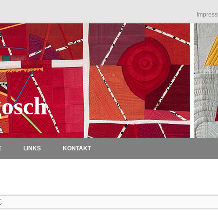
Impres
osch
Zum Inhalt springen
E
LINKS
KONTAKT
T
.