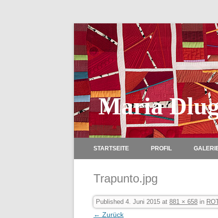
Maria Dlug
STARTSEITE
PROFIL
GALERI
Trapunto.jpg
Published
4. Juni 2015
at
881 × 658
in
RO
← Zurück