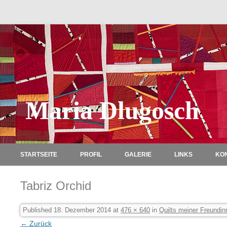
Maria Dlugosch
STARTSEITE
PROFIL
GALERIE
LINKS
KO
Tabriz Orchid
Published
18. Dezember 2014
at
476 × 640
in
Quilts meiner Freundi
← Zurück