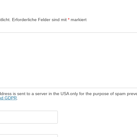
licht.
Erforderliche Felder sind mit
*
markiert
dress is sent to a server in the USA only for the purpose of spam prev
and GDPR
.