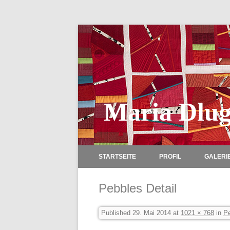
Maria Dlug
STARTSEITE
PROFIL
GALERI
Pebbles Detail
Published
29. Mai 2014
at
1021 × 768
in
P