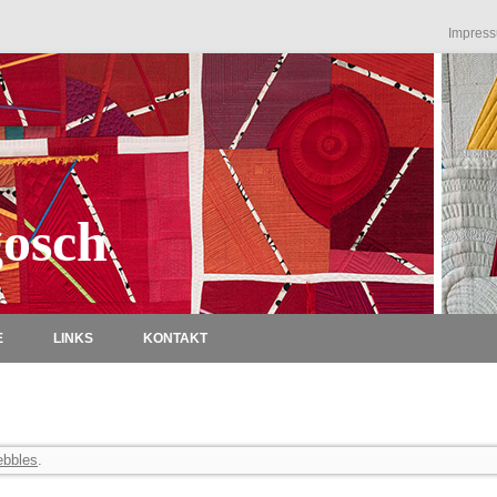
Impres
osch
Zum Inhalt springen
E
LINKS
KONTAKT
ebbles
.