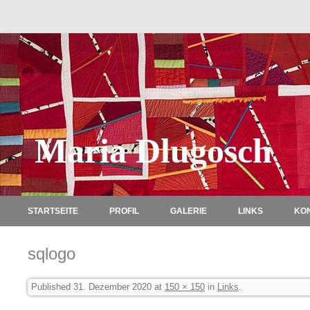
Maria Dlugosch
STARTSEITE
PROFIL
GALERIE
LINKS
KO
sqlogo
Published
31. Dezember 2020
at
150 × 150
in
Links
.